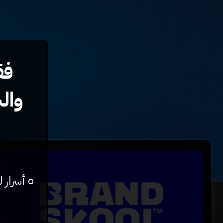
فق
وال
٥ أسرار لبناء براند استراتيجي وهوية بصرية تتباع بـ