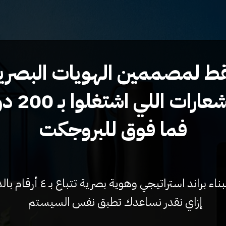
ط لمصممين الهويات البصري
شعارات اللي اشتغلوا بـ
200 دولار
فما فوق للبروجكت
٤ أرقام بالدولار
إزاي نقدر نساعدك تطبق نفس السيستم